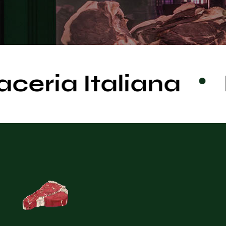
eria Italiana
F