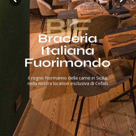
BIF
Braceria
Italiana
Fuorimondo
Il regno Normanno della carne in Sicilia,
nella nostra location esclusiva di Cefalù