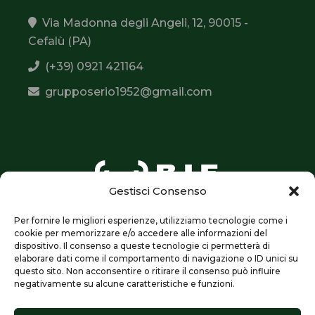
Via Madonna degli Angeli, 12, 90015 -
Cefalù (PA)
(+39) 0921 421164
grupposerio1952@gmail.com
Gestisci Consenso
Per fornire le migliori esperienze, utilizziamo tecnologie come i
cookie per memorizzare e/o accedere alle informazioni del
dispositivo. Il consenso a queste tecnologie ci permetterà di
elaborare dati come il comportamento di navigazione o ID unici su
questo sito. Non acconsentire o ritirare il consenso può influire
Seguici su:
negativamente su alcune caratteristiche e funzioni.