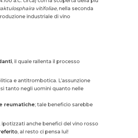
4.100 a.C. circa) con la scoperta della più
aktulosphaira vitifoliae
, nella seconda
roduzione industriale di vino
danti
, il quale rallenta il processo
nolitica e antitrombotica. L’assunzione
si tanto negli uomini quanto nelle
ie reumatiche
; tale beneficio sarebbe
, ipotizzati anche benefici del vino rosso
referito
, al resto ci pensa lui!