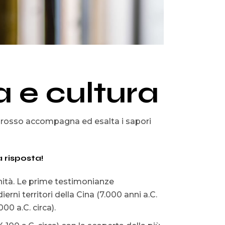
a e cultura
no rosso accompagna ed esalta i sapori
 risposta!
manità. Le prime testimonianze
ierni territori della Cina (7.000 anni a.C.
000 a.C. circa).