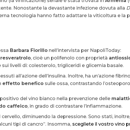
no (la vinificazione) seriale è stata trovata in
Armenia
(
stente. Nonostante la devastante infezione dovuta alla
D
rna tecnologia hanno fatto adattare la viticoltura e la p
essa
Barbara Fiorillo
nell’intervista per NapoliToday:
a
resveratrolo
, cioè un polifenolo con proprietà
antiossi
 livelli di: colesterolo, trigliceridi e glicemia basale.
ssuti all’azione dell’insulina. Inoltre, ha un’azione fibri
n
effetto benefico
sulle ossa, contrastando l’osteoporo
 positivo del vino bianco nella prevenzione delle
malatt
do caffeico
, in grado di contrastare l’infiammazione.
 cervello, diminuendo la depressione. Sono stati, inoltre
 alcuni tipi di cancro”. Insomma,
scegliete il vostro vino p