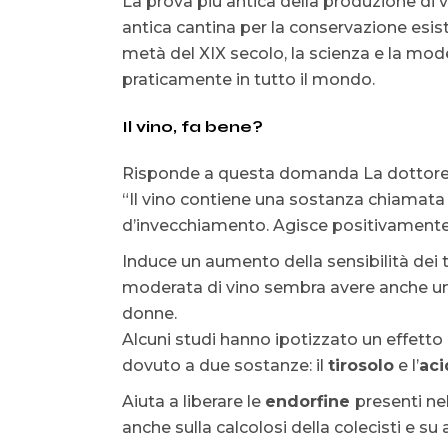
La prova più antica della produzione di vi
antica cantina per la conservazione esi
metà del XIX secolo, la scienza e la mode
praticamente in tutto il mondo.
Il vino, fa bene?
Risponde a questa domanda La dottor
“Il vino contiene una sostanza chiamat
d’invecchiamento. Agisce positivamente sui
Induce un aumento della sensibilità dei te
moderata di vino sembra avere anche u
donne.
Alcuni studi hanno ipotizzato un effetto
dovuto a due sostanze: il
tirosolo
e l’
aci
Aiuta a liberare le
endorfine
presenti nel
anche sulla calcolosi della colecisti e su