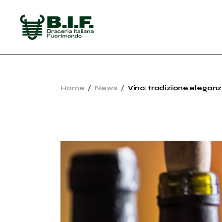
Skip
to
the
content
Home
News
Vino: tradizione eleganz